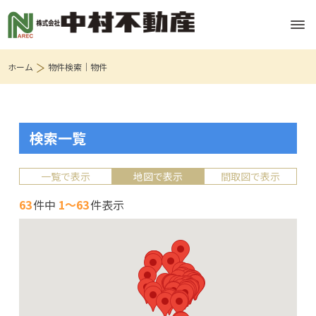
ホーム
物件検索｜物件
検索一覧
一覧で表示
地図で表示
間取図で表示
63
件中
1～63
件表示