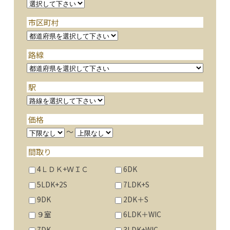
市区町村
路線
駅
価格
～
間取り
4ＬＤＫ+ＷＩＣ
6DK
5LDK+2S
7LDK+S
9DK
2DK＋S
９室
6LDK＋WIC
7DK
3LDK+WIC