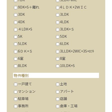
9DK+S＋離れ
4ＬＤＫ+2ＷＩＣ
3DK
3LDK
4DK
4LDK
４LDK+S
3LDK+Ｓ
5K
5DK
5LDK
6LDK
6ＤＫ+Ｓ
3LLDK+2WIC+3S+ﾛﾌﾄ
6室
8室
8LDK
10LDK+S
物件種別
一戸建て
土地
マンション
アパート
駐車場
店舗
事務所
倉庫・工場