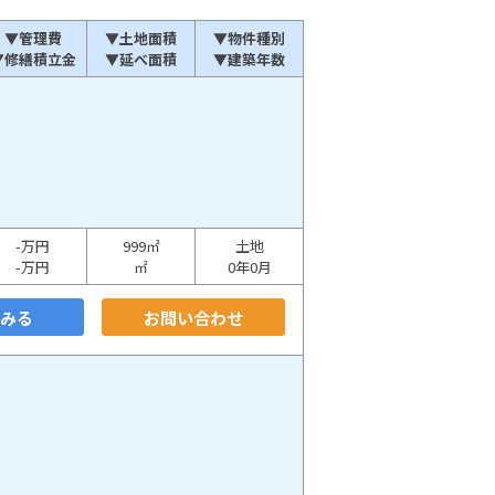
▼管理費
▼土地面積
▼物件種別
▼修繕積立金
▼延べ面積
▼建築年数
-万円
999㎡
土地
-万円
㎡
0年0月
をみる
お問い合わせ