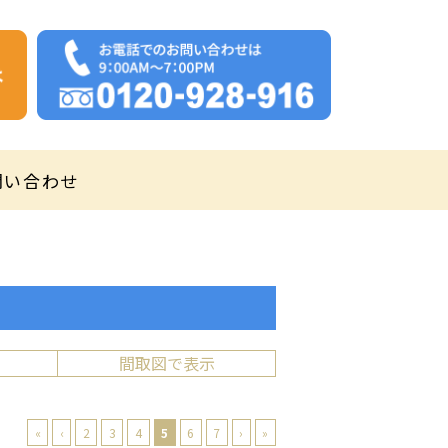
問い合わせ
間取図で表示
«
‹
2
3
4
5
6
7
›
»