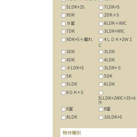
5LDK+2S
7LDK+S
9DK
2DK＋S
９室
6LDK＋WIC
7DK
3LDK+WIC
9DK+S＋離れ
4ＬＤＫ+2ＷＩ
Ｃ
3DK
3LDK
4DK
4LDK
４LDK+S
3LDK+Ｓ
5K
5DK
5LDK
6LDK
6ＤＫ+Ｓ
3LLDK+2WIC+3S+ﾛ
ﾌﾄ
6室
8室
8LDK
10LDK+S
物件種別