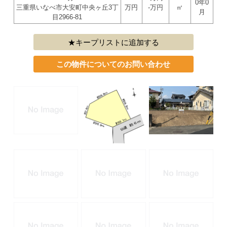
0年0
三重県いなべ市大安町中央ヶ丘3丁
万円
-万円
㎡
月
目2966-81
キープリストに追加する
この物件についてのお問い合わせ