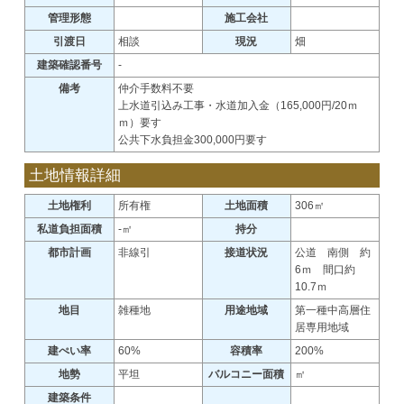
管理形態
施工会社
引渡日
相談
現況
畑
建築確認番号
-
備考
仲介手数料不要
上水道引込み工事・水道加入金（165,000円/20ｍ
ｍ）要す
公共下水負担金300,000円要す
土地情報詳細
土地権利
所有権
土地面積
306㎡
私道負担面積
-㎡
持分
都市計画
非線引
接道状況
公道 南側 約
6ｍ 間口約
10.7ｍ
地目
雑種地
用途地域
第一種中高層住
居専用地域
建ぺい率
60%
容積率
200%
地勢
平坦
バルコニー面積
㎡
建築条件