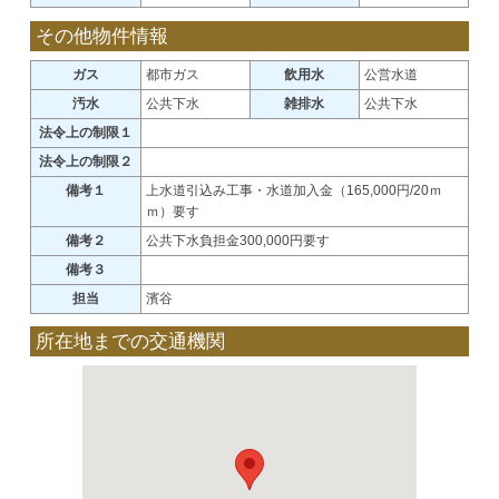
その他物件情報
ガス
都市ガス
飲用水
公営水道
汚水
公共下水
雑排水
公共下水
法令上の制限１
法令上の制限２
備考１
上水道引込み工事・水道加入金（165,000円/20ｍ
ｍ）要す
備考２
公共下水負担金300,000円要す
備考３
担当
濱谷
所在地までの交通機関