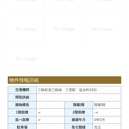
物件情報詳細
交通機関
三岐鉄道三岐線 三里駅 徒歩約18分
間取詳細
建物構造
階建/階
階建/階
1階面積
㎡
2階面積
-㎡
延べ面積
㎡
建築年月
0年0月
駐車場
取引態様
売主