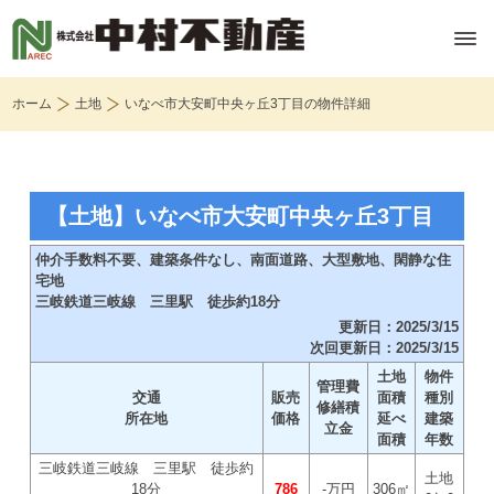
ホーム
土地
いなべ市大安町中央ヶ丘3丁目の物件詳細
【土地】いなべ市大安町中央ヶ丘3丁目
仲介手数料不要、建築条件なし、南面道路、大型敷地、閑静な住
宅地
三岐鉄道三岐線 三里駅 徒歩約18分
更新日：2025/3/15
次回更新日：2025/3/15
土地
物件
管理費
交通
販売
面積
種別
修繕積
所在地
価格
延べ
建築
立金
面積
年数
三岐鉄道三岐線 三里駅 徒歩約
土地
18分
786
-万円
306㎡