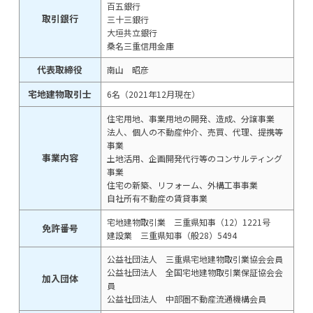
百五銀行
取引銀行
三十三銀行
大垣共立銀行
桑名三重信用金庫
代表取締役
南山 昭彦
宅地建物取引士
6名（2021年12月現在）
住宅用地、事業用地の開発、造成、分譲事業
法人、個人の不動産仲介、売買、代理、提携等
事業
事業内容
土地活用、企画開発代行等のコンサルティング
事業
住宅の新築、リフォーム、外構工事事業
自社所有不動産の賃貸事業
宅地建物取引業 三重県知事（12）1221号
免許番号
建設業 三重県知事（般28）5494
公益社団法人 三重県宅地建物取引業協会会員
公益社団法人 全国宅地建物取引業保証協会会
加入団体
員
公益社団法人 中部圏不動産流通機構会員