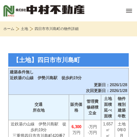
ホーム
土地
四日市市川島町の物件詳細
【土地】四日市市川島町
建築条件無し
近鉄湯の山線 伊勢川島駅 徒歩約19分
更新日：2026/1/28
次回更新日：2026/1/28
土地
物件
管理費
交通
販売価
面積
種別
修繕積
所在地
格
延べ
建築
立金
面積
年数
近鉄湯の山線 伊勢川島駅 徒
1,657
土地
6,300
-万円
歩約19分
㎡
0年0
万円
-万円
三重県四日市市川島町420番7
㎡
月