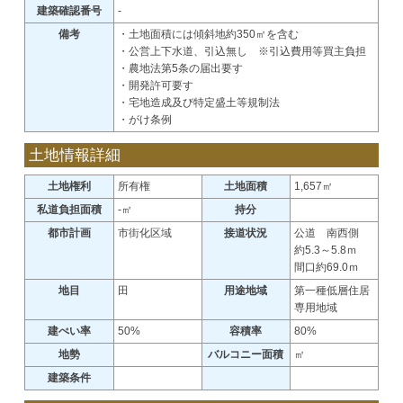
建築確認番号
-
備考
・土地面積には傾斜地約350㎡を含む
・公営上下水道、引込無し ※引込費用等買主負担
・農地法第5条の届出要す
・開発許可要す
・宅地造成及び特定盛土等規制法
・がけ条例
土地情報詳細
土地権利
所有権
土地面積
1,657㎡
私道負担面積
-㎡
持分
都市計画
市街化区域
接道状況
公道 南西側
約5.3～5.8ｍ
間口約69.0ｍ
地目
田
用途地域
第一種低層住居
専用地域
建ぺい率
50%
容積率
80%
地勢
バルコニー面積
㎡
建築条件