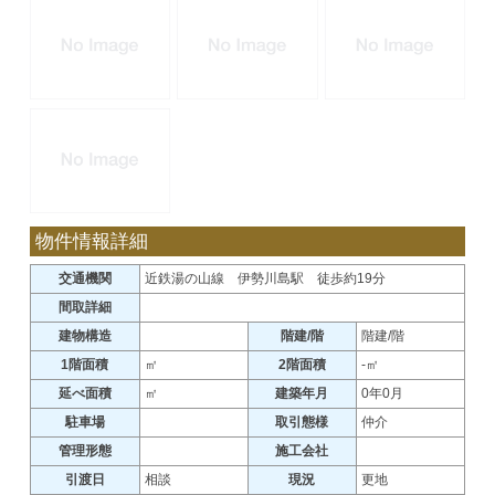
物件情報詳細
交通機関
近鉄湯の山線 伊勢川島駅 徒歩約19分
間取詳細
建物構造
階建/階
階建/階
1階面積
㎡
2階面積
-㎡
延べ面積
㎡
建築年月
0年0月
駐車場
取引態様
仲介
管理形態
施工会社
引渡日
相談
現況
更地