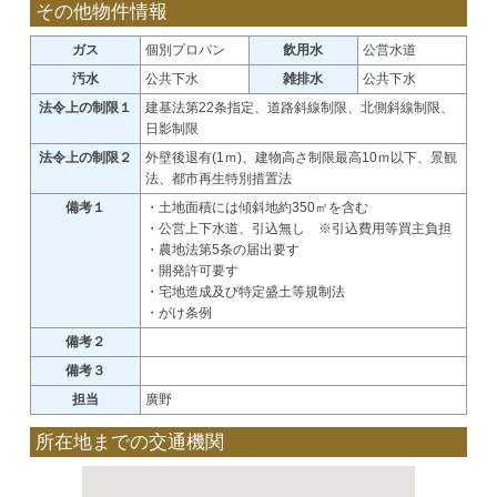
その他物件情報
ガス
個別プロパン
飲用水
公営水道
汚水
公共下水
雑排水
公共下水
法令上の制限１
建基法第22条指定、道路斜線制限、北側斜線制限、
日影制限
法令上の制限２
外壁後退有(1ｍ)、建物高さ制限最高10ｍ以下、景観
法、都市再生特別措置法
備考１
・土地面積には傾斜地約350㎡を含む
・公営上下水道、引込無し ※引込費用等買主負担
・農地法第5条の届出要す
・開発許可要す
・宅地造成及び特定盛土等規制法
・がけ条例
備考２
備考３
担当
廣野
所在地までの交通機関