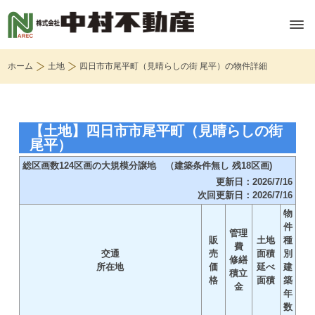
ホーム
土地
四日市市尾平町（見晴らしの街 尾平）の物件詳細
【土地】四日市市尾平町（見晴らしの街
尾平）
総区画数124区画の大規模分譲地 （建築条件無し 残18区画)
更新日：2026/7/16
次回更新日：2026/7/16
物
件
管理
販
土地
種
費
交通
売
面積
別
修繕
所在地
価
延べ
建
積立
格
面積
築
金
年
数