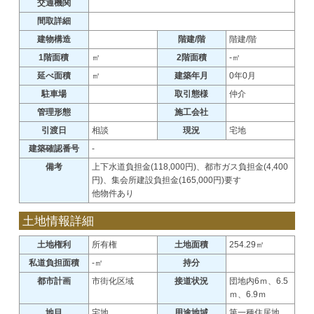
交通機関
間取詳細
建物構造
階建/階
階建/階
1階面積
㎡
2階面積
-㎡
延べ面積
㎡
建築年月
0年0月
駐車場
取引態様
仲介
管理形態
施工会社
引渡日
相談
現況
宅地
建築確認番号
-
備考
上下水道負担金(118,000円)、都市ガス負担金(4,400
円)、集会所建設負担金(165,000円)要す
他物件あり
土地情報詳細
土地権利
所有権
土地面積
254.29㎡
私道負担面積
-㎡
持分
都市計画
市街化区域
接道状況
団地内6ｍ、6.5
ｍ、6.9ｍ
地目
宅地
用途地域
第一種住居地