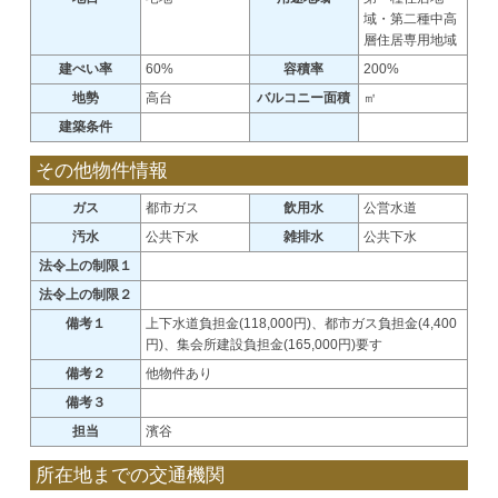
域・第二種中高
層住居専用地域
建ぺい率
60%
容積率
200%
地勢
高台
バルコニー面積
㎡
建築条件
その他物件情報
ガス
都市ガス
飲用水
公営水道
汚水
公共下水
雑排水
公共下水
法令上の制限１
法令上の制限２
備考１
上下水道負担金(118,000円)、都市ガス負担金(4,400
円)、集会所建設負担金(165,000円)要す
備考２
他物件あり
備考３
担当
濱谷
所在地までの交通機関