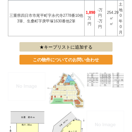
土
-万
地
1,890
254.29
三重県四日市市尾平町字永代寺2778番10他
円
0
万
㎡
3筆、生桑町字庚甲塚1630番他2筆
-万
年
円
㎡
円
0
月
キープリストに追加する
この物件についてのお問い合わせ