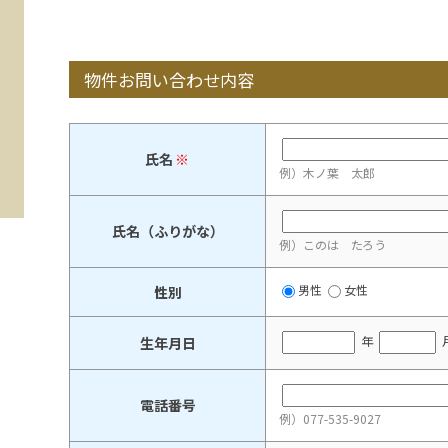
物件お問い合わせ内容
氏名
※
例）木ノ葉 太郎
氏名（ふりがな）
例）このは たろう
男性
女性
性別
年
生年月日
電話番号
例）077-535-9027