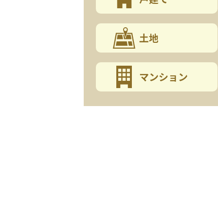
土地
マンション