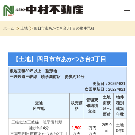
ホーム
土地
四日市市あかつき台3丁目の物件詳細
【土地】四日市市あかつき台3丁目
敷地面積80坪以上 整形地
三岐鉄道三岐線 暁学園前駅 徒歩約14分
更新日：2026/4/21
次回更新日：2027/4/21
土地
物件
管理費
交通
販売価
面積
種別
修繕積
所在地
格
延べ
建築
立金
面積
年数
三岐鉄道三岐線 暁学園前駅
265.9
土地
徒歩約14分
1,500
-万円
㎡
0年0
三重県四日市市あかつき台3丁目
万円
-万円