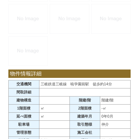
物件情報詳細
交通機関
三岐鉄道三岐線 暁学園前駅 徒歩約14分
間取詳細
建物構造
階建/階
階建/階
1階面積
㎡
2階面積
-㎡
延べ面積
㎡
建築年月
0年0月
駐車場
取引態様
仲介
管理形態
施工会社