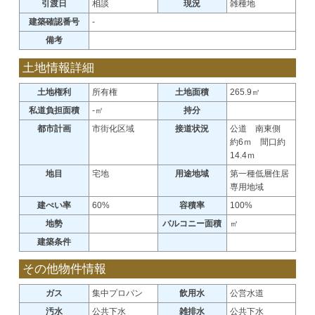
引渡日
相談
現況
雑種地
建築確認番号
-
備考
土地情報詳細
土地権利
所有権
土地面積
265.9㎡
私道負担面積
-㎡
持分
都市計画
市街化区域
接道状況
公道 南東側
約6ｍ 間口約
14.4ｍ
地目
宅地
用途地域
第一種低層住居
専用地域
建ぺい率
60%
容積率
100%
地勢
バルコニー面積
㎡
建築条件
その他物件情報
ガス
集中プロパン
飲用水
公営水道
汚水
公共下水
雑排水
公共下水