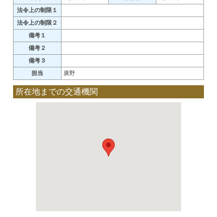
法令上の制限１
法令上の制限２
備考１
備考２
備考３
担当
廣野
所在地までの交通機関