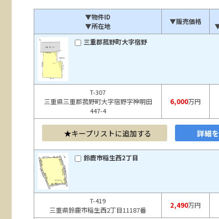
▼物件ID
▼販売価格
▼所在地
三重郡菰野町大字宿野
T-307
三重県三重郡菰野町大字宿野字神明田
6,000
万円
447-4
キープリストに追加する
詳細
鈴鹿市稲生西2丁目
T-419
2,490
万円
三重県鈴鹿市稲生西2丁目11187番