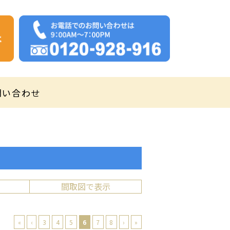
問い合わせ
間取図で表示
«
‹
3
4
5
6
7
8
›
»