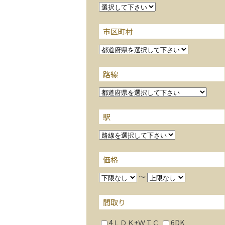
市区町村
路線
駅
価格
～
間取り
4ＬＤＫ+ＷＩＣ
6DK