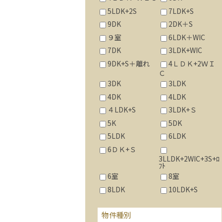
5LDK+2S
7LDK+S
9DK
2DK＋S
９室
6LDK＋WIC
7DK
3LDK+WIC
9DK+S＋離れ
4ＬＤＫ+2ＷＩ
Ｃ
3DK
3LDK
4DK
4LDK
４LDK+S
3LDK+Ｓ
5K
5DK
5LDK
6LDK
6ＤＫ+Ｓ
3LLDK+2WIC+3S+ﾛ
ﾌﾄ
6室
8室
8LDK
10LDK+S
物件種別