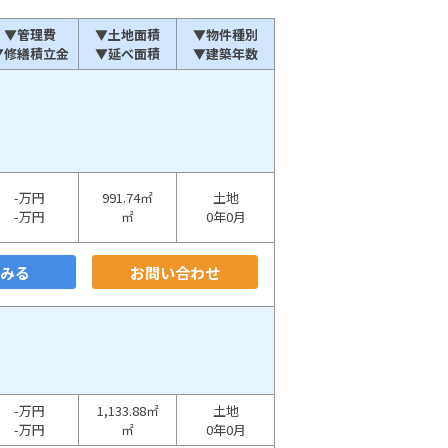
▼管理費
▼土地面積
▼物件種別
▼修繕積立金
▼延べ面積
▼建築年数
-万円
991.74㎡
土地
-万円
㎡
0年0月
をみる
お問い合わせ
-万円
1,133.88㎡
土地
-万円
㎡
0年0月