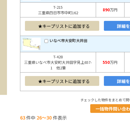
T-215
890
万円
三重県四日市市中町162
キープリストに追加する
詳細
いなべ市大安町大井田
T-428
三重県いなべ市大安町大井田字見上657-
550
万円
1 他2筆
キープリストに追加する
詳細
チェックした物件をまとめて問
一括物件問い合
63
件中
26～30
件表示